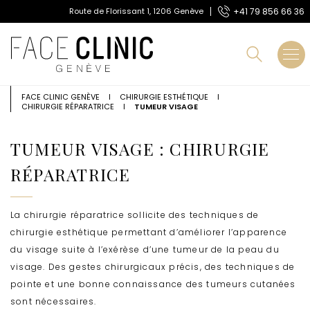
A
+41 79 856 66 36
Route de Florissant 1, 1206 Genève
l
Route de Florissant 1, 1206 Genève
+41 79 856 66 36
l
e
r
d
i
r
FACE CLINIC GENÈVE
I
CHIRURGIE ESTHÉTIQUE
I
CHIRURGIE RÉPARATRICE
I
TUMEUR VISAGE
e
c
t
TUMEUR VISAGE : CHIRURGIE
e
m
RÉPARATRICE
e
n
t
a
La chirurgie réparatrice sollicite des techniques de
u
chirurgie esthétique permettant d’améliorer l’apparence
c
du visage suite à l’exérèse d’une tumeur de la peau du
o
visage. Des gestes chirurgicaux précis, des techniques de
n
t
pointe et une bonne connaissance des tumeurs cutanées
e
sont nécessaires.
n