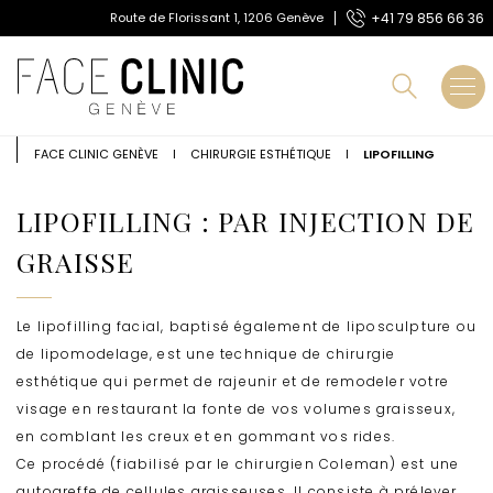
A
+41 79 856 66 36
Route de Florissant 1, 1206 Genève
l
Route de Florissant 1, 1206 Genève
+41 79 856 66 36
l
e
r
d
i
r
FACE CLINIC GENÈVE
I
CHIRURGIE ESTHÉTIQUE
I
LIPOFILLING
e
c
LIPOFILLING : PAR INJECTION DE
t
e
GRAISSE
m
e
n
t
Le lipofilling facial, baptisé également de liposculpture ou
a
de lipomodelage, est une technique de chirurgie
u
esthétique qui permet de rajeunir et de remodeler votre
c
o
visage en restaurant la fonte de vos volumes graisseux,
n
en comblant les creux et en gommant vos rides.
t
Ce procédé (fiabilisé par le chirurgien Coleman) est une
e
n
autogreffe de cellules graisseuses. Il consiste à prélever