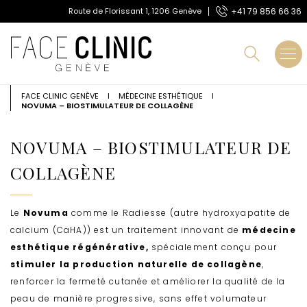
A
+41 79 856 66 36
Route de Florissant 1, 1206 Genève
l
Route de Florissant 1, 1206 Genève
+41 79 856 66 36
l
e
r
d
i
r
FACE CLINIC GENÈVE
I
MÉDECINE ESTHÉTIQUE
I
NOVUMA – BIOSTIMULATEUR DE COLLAGÈNE
e
c
t
NOVUMA – BIOSTIMULATEUR DE
e
m
COLLAGÈNE
e
n
t
a
Le
Novuma
comme le Radiesse (autre hydroxyapatite de
u
calcium (CaHA)) est un traitement innovant de
médecine
c
esthétique régénérative,
spécialement conçu pour
o
stimuler la production naturelle de collagène
,
n
t
renforcer la fermeté cutanée et améliorer la qualité de la
e
peau de manière progressive, sans effet volumateur
n