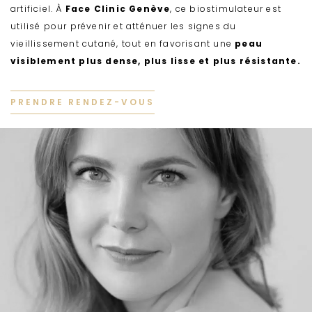
artificiel. À
Face Clinic Genève
, ce biostimulateur est
u
utilisé pour prévenir et atténuer les signes du
vieillissement cutané, tout en favorisant une
peau
visiblement plus dense, plus lisse et plus résistante.
PRENDRE RENDEZ-VOUS