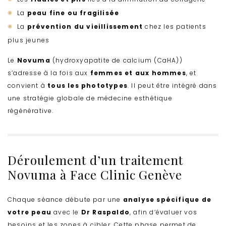
La
peau fine ou fragilisée
La
prévention du vieillissement
chez les patients
plus jeunes
Le
Novuma
(hydroxyapatite de calcium (CaHA))
s’adresse à la fois aux
femmes et aux hommes
, et
convient à
tous les phototypes
. Il peut être intégré dans
une stratégie globale de médecine esthétique
régénérative.
Déroulement d’un traitement
Novuma à Face Clinic Genève
Chaque séance débute par une
analyse spécifique de
votre peau
avec le
Dr Raspaldo
, afin d’évaluer vos
besoins et les zones à cibler. Cette phase permet de