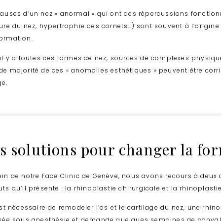
causes d’un nez « anormal » qui ont des répercussions fonction
ture du nez, hypertrophie des cornets…) sont souvent à l’origi
ormation.
 il y a toutes ces formes de nez, sources de complexes physiqu
de majorité de ces « anomalies esthétiques » peuvent être corri
ge.
s solutions pour changer la fo
ein de notre Face Clinic de Genève, nous avons recours à deux 
ts qu’il présente : la rhinoplastie chirurgicale et la rhinoplast
est nécessaire de remodeler l’os et le cartilage du nez, une
rhino
isée sous anesthésie et demande quelques semaines de convale