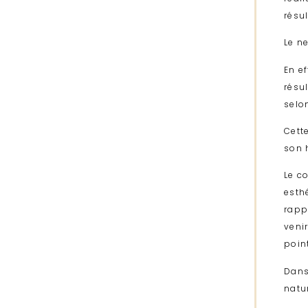
résul
Le n
En ef
résu
selon
Cett
son 
Le c
esth
rappo
venir
poin
Dans
natu