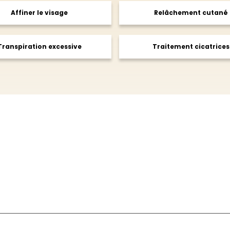
Affiner le visage
Relâchement cutané
Transpiration excessive
Traitement cicatrices