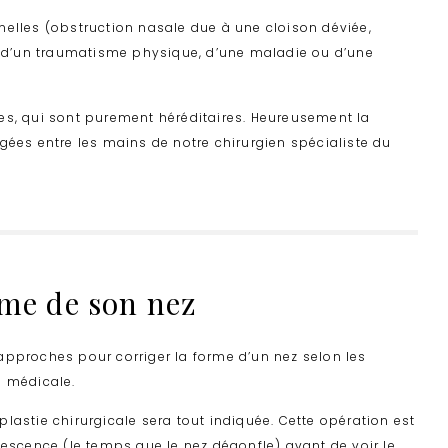
nelles (obstruction nasale due à une cloison déviée,
ne d’un traumatisme physique, d’une maladie ou d’une
es, qui sont purement héréditaires. Heureusement la
gées entre les mains de notre chirurgien spécialiste du
rme de son nez
approches pour corriger la forme d’un nez selon les
ie médicale.
plastie chirurgicale
sera tout indiquée. Cette opération est
scence (le temps que le nez dégonfle) avant de voir le