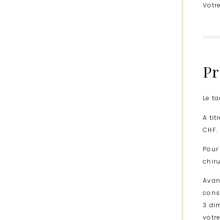
Votre
Pr
Le t
A ti
CHF.
Pour
chir
Avan
cons
3 di
votr