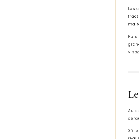
Les 
frac
malf
Puis
gran
visa
Le
Au s
défau
S’il 
réal