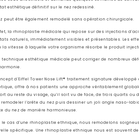
tat esthétique définitif sur le nez redessiné.
ez peut être également remodelé sans opération chirurgicale.
fet, la
rhinoplastie médicale
qui repose sur des injections d’aci
ltats naturels, immédiatement visibles et présentables. Les eff
 la vitesse à laquelle votre organisme résorbe le produit inject
e technique esthétique médicale peut corriger de nombreux défa
harmonie.
oncept d’Eiffel Tower Nose Lift® traitement signature développ
étique, offre à nos patients une approche véritablement globa
rt au reste du visage, qu’il soit vu de face, de trois quarts ou
 remodeler l’arête du nez puis dessiner un joli angle naso-labia
te du nez de manière harmonieuse.
 le cas d’une rhinoplastie ethnique, nous remodelons soigne
relle spécifique. Une rhinoplastie ethnique nous est souvent d