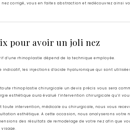
 nez corrigé, vous en faites abstraction et redécouvrez ainsi votr
ix pour avoir un joli nez
arif d’une rhinoplastie dépend de la technique employée.
tre indicatif, les injections d’acide hyaluronique qui sont utili
 toute rhinoplastie chirurgicale un devis précis vous sera co
urgie esthétique
aura évalué l’intervention chirurgicale qu’il vou
t toute intervention, médicale ou chirurgicale, nous vous rece
ultation esthétique. A cette occasion, nous analyserons votre 
mensions des résultats de remodelage de votre nez afin que vous
e visage.