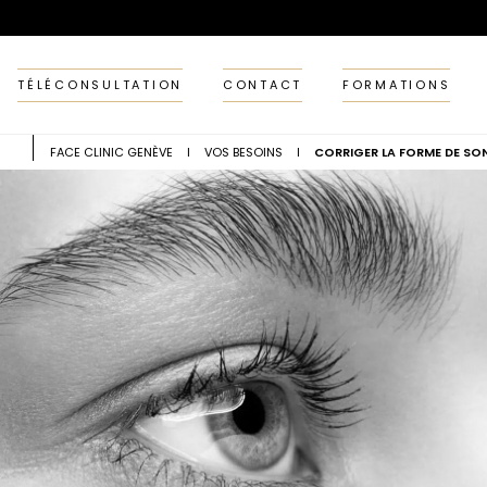
A
l
l
e
TÉLÉCONSULTATION
CONTACT
FORMATIONS
r
d
i
r
FACE CLINIC GENÈVE
I
VOS BESOINS
I
CORRIGER LA FORME DE SO
e
c
t
e
m
e
n
t
a
u
c
o
n
t
e
n