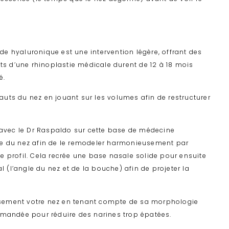
de hyaluronique est une intervention légère, offrant des
ets d’une rhinoplastie médicale durent de 12 à 18 mois
é.
uts du nez en jouant sur les volumes afin de restructurer
é avec le Dr Raspaldo sur cette base de médecine
le du nez afin de le remodeler harmonieusement par
 de profil. Cela recrée une base nasale solide pour ensuite
l (l’angle du nez et de la bouche) afin de projeter la
usement votre nez en tenant compte de sa morphologie
emandée pour réduire des narines trop épatées.