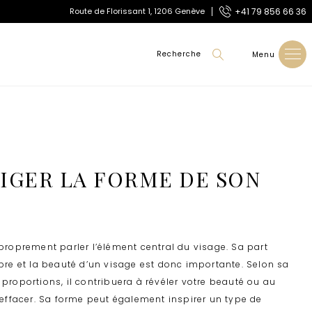
+41 79 856 66 36
Route de Florissant 1, 1206 Genève
Route de Florissant 1, 1206 Genève
+41 79 856 66 36
Recherche
Menu
IGER LA FORME DE SON
 proprement parler l’élément central du visage. Sa part
ibre et la beauté d’un visage est donc importante. Selon sa
 proportions, il contribuera à révéler votre beauté ou au
l’effacer. Sa forme peut également inspirer un type de